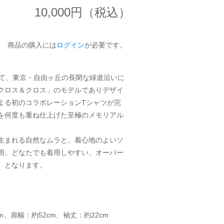
10,000
円（税込）
商品の購入には
ログイン
が必要です。
して、東京・自由ヶ丘の長閑な緑道沿いに
クロス＆クロス」のモデルでありデザイ
よる初のコラボレーションTシャツが完
を何度も重ね仕上げた至極のメモリアル
生まれる自然なムラと、着心地のよいソ
用。どなたでも着用しやすい、オーバー
）となります。
cm、肩幅：約52cm、袖丈：約22cm