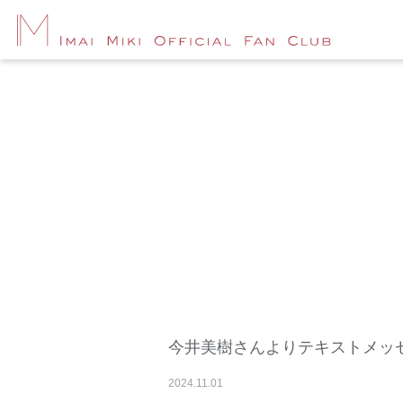
今井美樹さんよりテキストメッ
2024
.
11
.
01