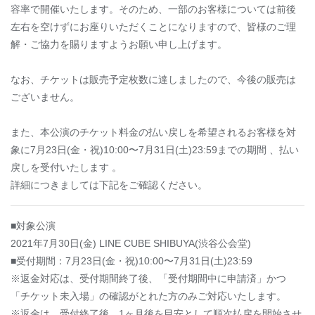
容率で開催いたします。そのため、⼀部のお客様については前後
左右を空けずにお座りいただくことになりますので、皆様のご理
解・ご協⼒を賜りますようお願い申し上げます。
なお、チケットは販売予定枚数に達しましたので、今後の販売は
ございません。
また、本公演のチケット料⾦の払い戻しを希望されるお客様を対
象に
7⽉23⽇(⾦・祝)10:00〜7⽉31⽇(⼟)23:59まで
の期間 、払い
戻しを受付いたします 。
詳細につきましては下記をご確認ください。
■対象公演
2021年7⽉30⽇(⾦) LINE CUBE SHIBUYA(渋⾕公会堂)
■受付期間：7⽉23⽇(⾦・祝)10:00〜7⽉31⽇(⼟)23:59
※返⾦対応は、受付期間終了後、「受付期間中に申請済」かつ
「チケット未⼊場」の確認がとれた⽅のみご対応いたします。
※返⾦は、受付終了後、1ヶ⽉後を⽬安として順次払戻を開始させ