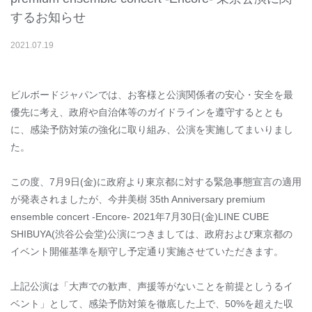
するお知らせ
2021
.
07
.
19
ビルボードジャパンでは、お客様と公演関係者の安⼼・安全を最
優先に考え、政府や⾃治体等のガイドラインを遵守するととも
に、感染予防対策の強化に取り組み、公演を実施してまいりまし
た。
この度、7⽉9日(⾦)に政府より東京都に対する緊急事態宣⾔の適⽤
が発表されましたが、今井美樹 35th Anniversary premium
ensemble concert -Encore- 2021年7⽉30⽇(⾦)LINE CUBE
SHIBUYA(渋⾕公会堂)公演につきましては、政府および東京都の
イベント開催基準を順守し予定通り実施させていただきます。
上記公演は「⼤声での歓声、声援等がないことを前提としうるイ
ベント」として、感染予防対策を徹底した上で、50%を超えた収