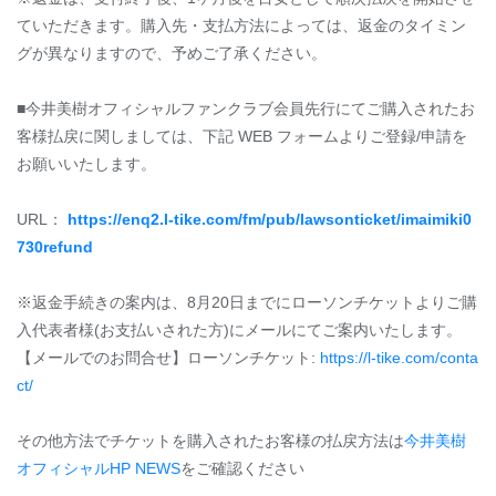
ていただきます。購⼊先・⽀払⽅法によっては、返⾦のタイミン
グが異なりますので、予めご了承ください。
■今井美樹オフィシャルファンクラブ会員先⾏にてご購⼊されたお
客様払戻に関しましては、下記 WEB フォームよりご登録/申請を
お願いいたします。
URL：
https://enq2.l-tike.com/fm/pub/lawsonticket/imaimiki0
730refund
※返⾦⼿続きの案内は、8⽉20⽇までにローソンチケットよりご購
⼊代表者様(お⽀払いされた⽅)にメールにてご案内いたします。
【メールでのお問合せ】ローソンチケット:
https://l-tike.com/conta
ct/
その他方法でチケットを購入されたお客様の払戻方法は
今井美樹
オフィシャルHP NEWS
をご確認ください