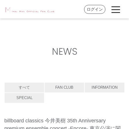
ログイン
NEWS
すべて
FAN CLUB
INFORMATION
SPECIAL
billboard classics 今井美樹 35th Anniversary
premium ensemble concert -Encore- 東京公演に関