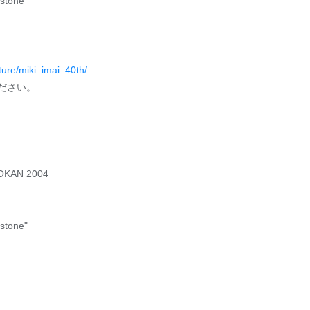
estone"
ture/miki_imai_40th/
ださい。
OKAN 2004
estone"