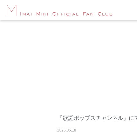
「歌謡ポップスチャンネル」にて
2026
.
05
.
18