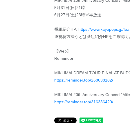
MIKI IMAI 20th Anniversary Concert "Mil
5月31日(日)21時
6月27日(土)23時※再放送
番組紹介HP:
https://www.kayopops.jp/fea
※視聴方法などは番組紹介HPをご確認く
【Web】
Re:minder
MIKI IMAI DREAM TOUR FINAL AT BUD
https://reminder.top/268638182/
MIKI IMAI 20th Anniversary Concert "Mil
https://reminder.top/316336420/